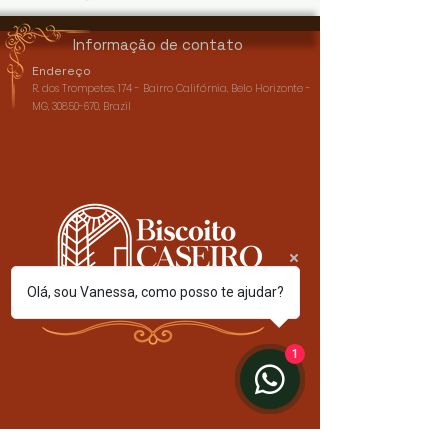
Informação de contato
Endereço
R. dos Trompetes, 174 - Bairro Califórnia, Belo Horizonte -
MG,
30850-670
, Brazil
Olá, sou Vanessa, como posso te ajudar?
1