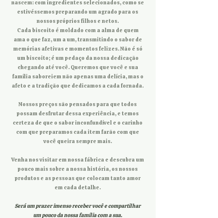
nascem: com ingredientes selecionados, como se
estivéssemos preparando um agrado para os
nossos próprios filhos e netos.
Cada biscoito é moldado com a alma de quem
ama o que faz, um a um, transmitindo o sabor de
memórias afetivas e momentos felizes. Não é só
um biscoito; é um pedaço da nossa dedicação
chegando até você. Queremos que você e sua
família saboreiem não apenas uma delícia, mas o
afeto e a tradição que dedicamos a cada fornada.
Nossos preços são pensados para que todos
possam desfrutar dessa experiência, e temos
certeza de que o sabor inconfundível e o carinho
com que preparamos cada item farão com que
você queira sempre mais.
Venha nos visitar em nossa fábrica e descubra um
pouco mais sobre a nossa história, os nossos
produtos e as pessoas que colocam tanto amor
em cada detalhe.
Será um prazer imenso receber você e compartilhar
um pouco da nossa família com a sua.